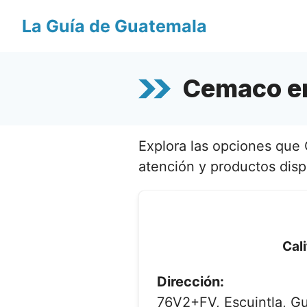
Saltar
La Guía de Guatemala
al
contenido
Cemaco en
Explora las opciones que 
atención y productos disp
Cali
Dirección:
76V2+FV, Escuintla, G