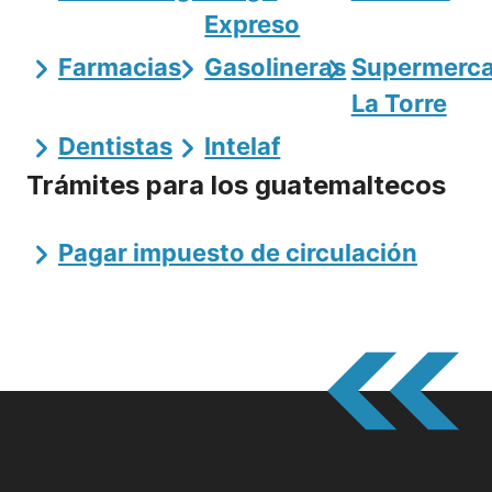
Expreso
Farmacias
Gasolineras
Supermerc
La Torre
Dentistas
Intelaf
Trámites para los guatemaltecos
Pagar impuesto de circulación