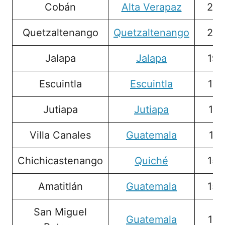
Cobán
Alta Verapaz
255
Quetzaltenango
Quetzaltenango
225
Jalapa
Jalapa
198
Escuintla
Escuintla
175
Jutiapa
Jutiapa
169
Villa Canales
Guatemala
167
Chichicastenango
Quiché
154
Amatitlán
Guatemala
153
San Miguel
Guatemala
152