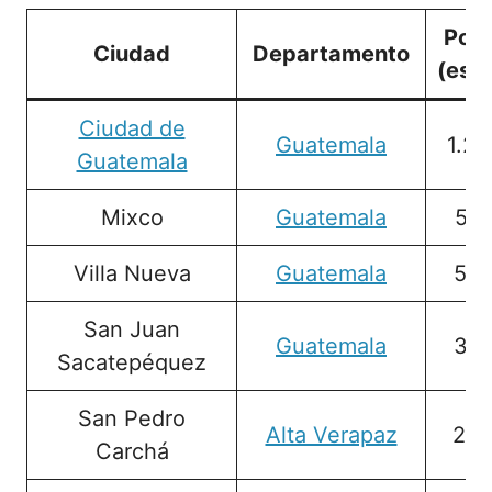
Pobl
Ciudad
Departamento
(est
Ciudad de
Guatemala
1.24
Guatemala
Mixco
Guatemala
547
Villa Nueva
Guatemala
512
San Juan
Guatemala
308
Sacatepéquez
San Pedro
Alta Verapaz
288
Carchá