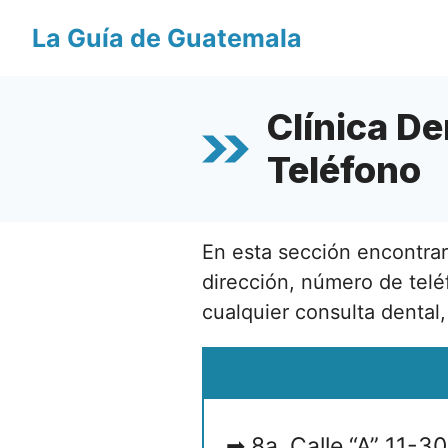
Saltar
La Guía de Guatemala
al
contenido
Clínica D
Teléfono
En esta sección encontra
dirección, número de telé
cualquier consulta dental,
8a. Calle “A” 11-3