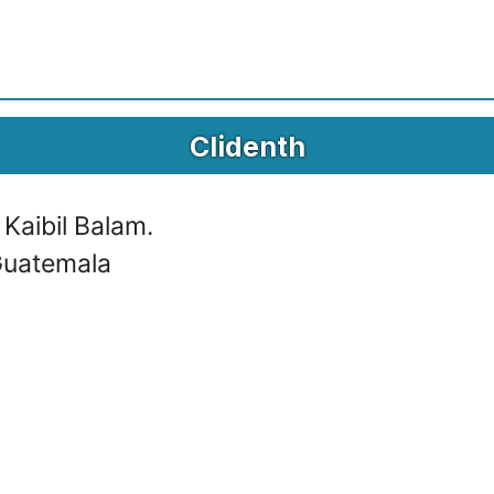
Clidenth
aibil Balam.
Guatemala