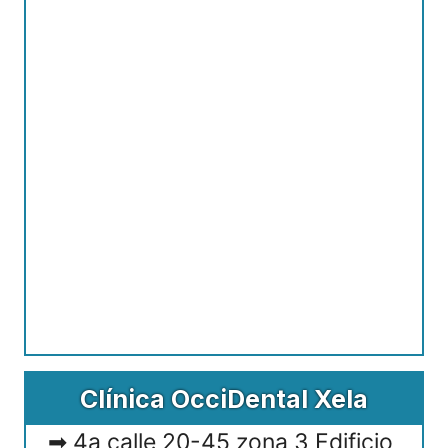
Clínica OcciDental Xela
4a calle 20-45 zona 3 Edificio