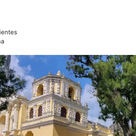
ientes
na