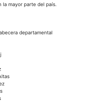
 la mayor parte del país.
abecera departamental
j
z
ltas
ez
as
s