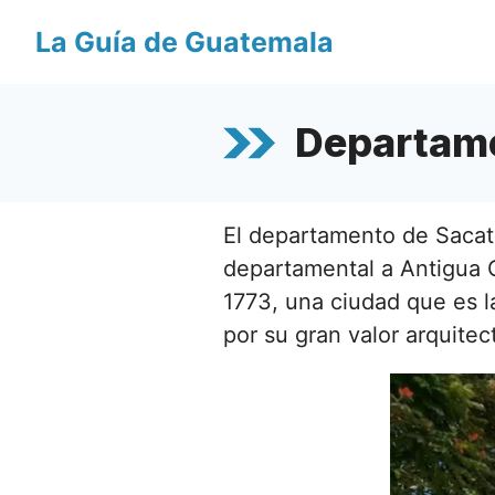
Saltar
La Guía de Guatemala
al
contenido
Departam
El departamento de Sacat
departamental a Antigua G
1773, una ciudad que es la
por su gran valor arquitec