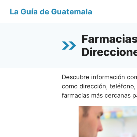
Saltar
La Guía de Guatemala
al
contenido
Farmacias
Direccione
Descubre información com
como dirección, teléfono, 
farmacias más cercanas pa