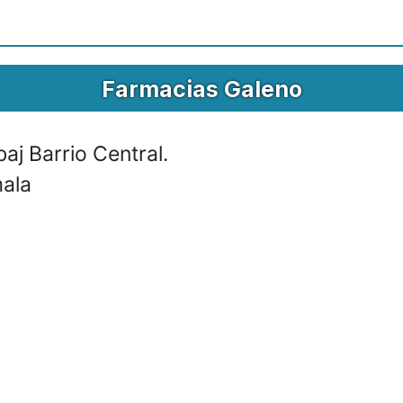
Farmacias Galeno
j Barrio Central.
mala