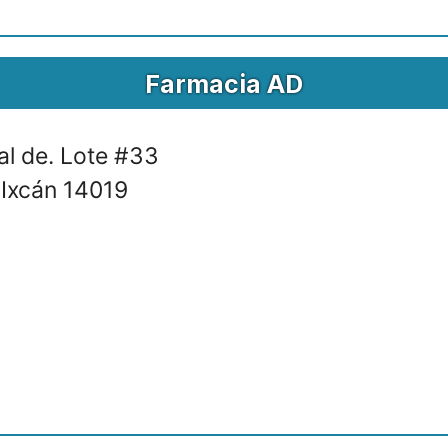
Farmacia AD
l de. Lote #33
. Ixcán 14019