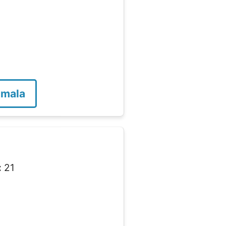
emala
:
21