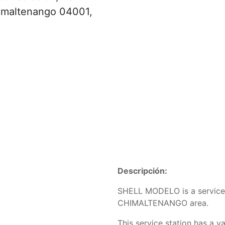
imaltenango 04001,
Descripción:
SHELL MODELO is a service 
CHIMALTENANGO area.
This service station has a va