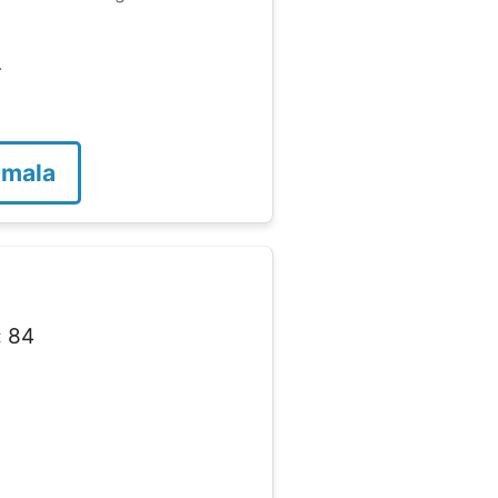
.
emala
:
84