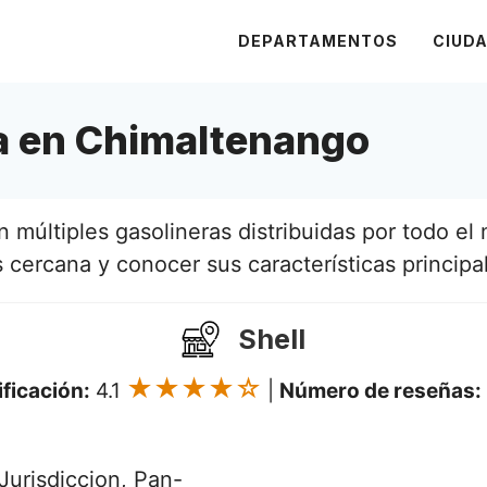
DEPARTAMENTOS
CIUD
a en Chimaltenango
múltiples gasolineras distribuidas por todo el m
s cercana y conocer sus características principa
Shell
★★★★☆
ificación:
4.1
|
Número de reseñas:
Jurisdiccion, Pan-