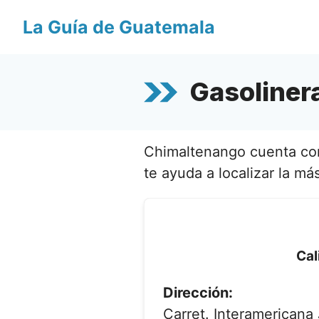
Saltar
La Guía de Guatemala
al
contenido
Gasoliner
Chimaltenango cuenta con 
te ayuda a localizar la má
Cal
Dirección:
Carret. Interamericana 