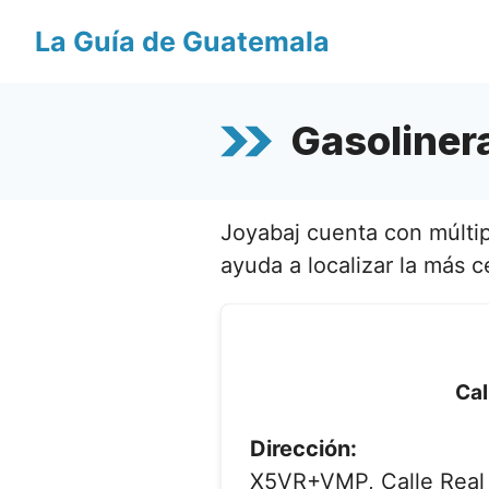
Saltar
La Guía de Guatemala
al
contenido
Gasoliner
Joyabaj cuenta con múltipl
ayuda a localizar la más c
Cal
Dirección:
X5VR+VMP, Calle Real B