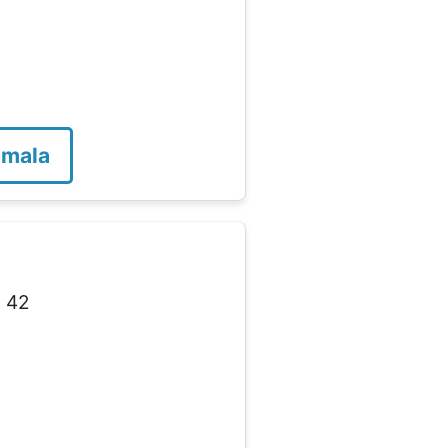
emala
:
42