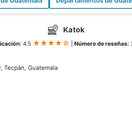
 de Guatemala
Departamentos de Guat
Katok
★★★★☆
ficación:
4.5
|
Número de reseñas:
, Tecpán, Guatemala