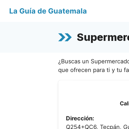
Saltar
La Guía de Guatemala
al
contenido
Supermerc
¿Buscas un Supermercado 
que ofrecen para ti y tu fa
Cal
Dirección:
Q254+QC6, Tecpán, G