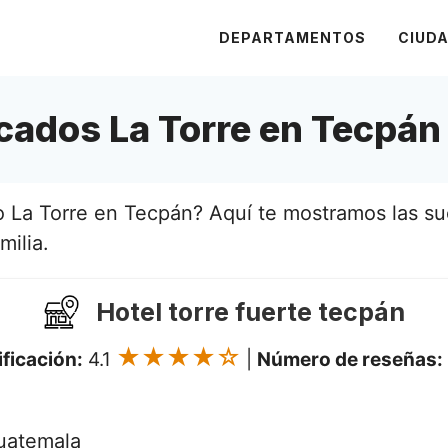
DEPARTAMENTOS
CIUD
ados La Torre en Tecpán
La Torre en Tecpán? Aquí te mostramos las suc
milia.
Hotel torre fuerte tecpán
★★★★☆
ificación:
4.1
|
Número de reseñas:
uatemala