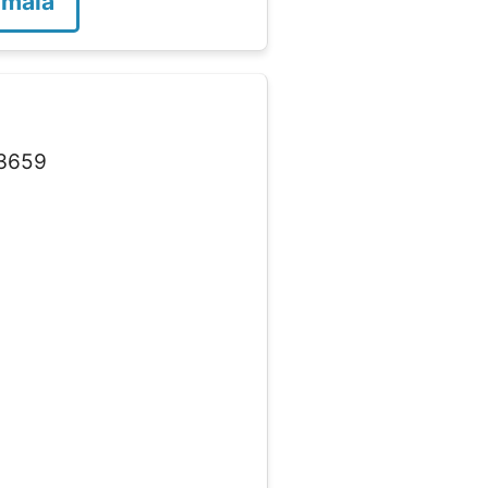
emala
3659